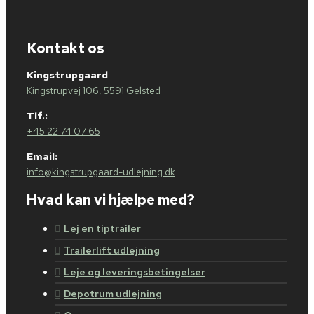
Kontakt os
Kingstrupgaard
Kingstrupvej 106, 5591 Gelsted
Tlf.:
+45 22 74 07 65
Email:
info@kingstrupgaard-udlejning.dk
Hvad kan vi hjælpe med?
Lej en tiptrailer
Trailerlift udlejning
Leje og leveringsbetingelser
Depotrum udlejning