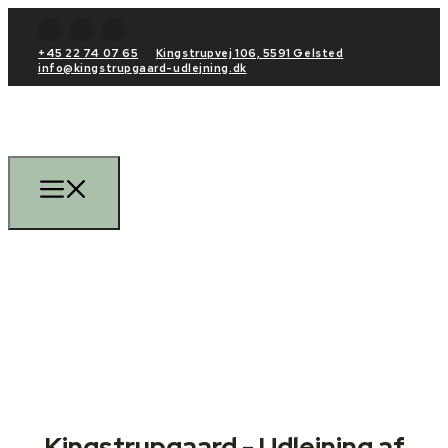
+45 22 74 07 65
Kingstrupvej 106, 5591 Gelsted
info@kingstrupgaard-udlejning.dk
Kingstrupgaard - Udlejning af