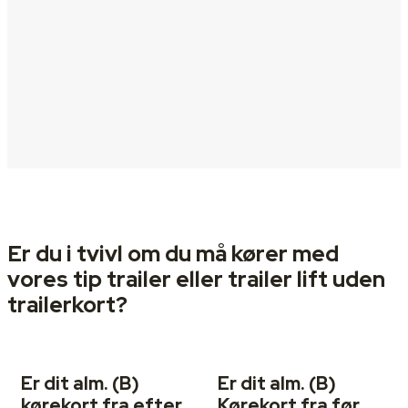
Er
du i tvivl
om
du må kører
med
vores tip trailer eller trailer lift uden
trailerkort?
Er dit alm.
(B)
Er dit alm. (B)
kørekort fra
efter
Kørekort fra
før